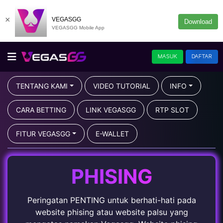
×
VEGASGG
Download
VEGASGG Mobile App
MASUK
DAFTAR
TENTANG KAMI
VIDEO TUTORIAL
INFO
CARA BETTING
LINK VEGASGG
RTP SLOT
FITUR VEGASGG
E-WALLET
PHISING
Peringatan PENTING untuk berhati-hati pada
website phising atau website palsu yang