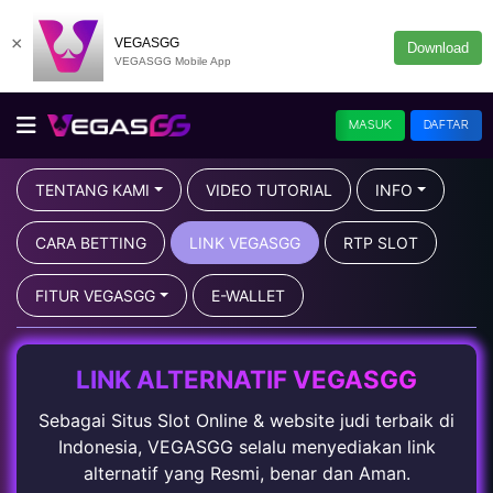
×
VEGASGG
Download
VEGASGG Mobile App
MASUK
DAFTAR
TENTANG KAMI
VIDEO TUTORIAL
INFO
CARA BETTING
LINK VEGASGG
RTP SLOT
FITUR VEGASGG
E-WALLET
LINK ALTERNATIF VEGASGG
Sebagai Situs Slot Online & website judi terbaik di
Indonesia, VEGASGG selalu menyediakan link
alternatif yang Resmi, benar dan Aman.