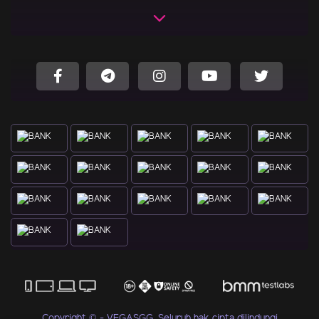
Copyright © - VEGASGG. Seluruh hak cipta dilindungi